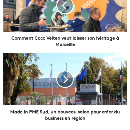
m
e
n
t
C
o
c
Comment Coco Velten veut laisser son héritage à
o
Marseille
V
e
M
l
a
t
d
e
e
n
i
v
n
e
P
u
M
t
E
l
S
Made in PME Sud, un nouveau salon pour créer du
a
u
business en région
i
d
s
,