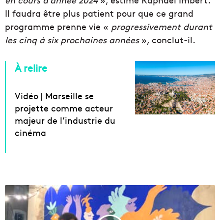
Il faudra être plus patient pour que ce grand
programme prenne vie «
progressivement durant
les cinq à six prochaines années
», conclut-il.
À relire
Vidéo | Marseille se
projette comme acteur
majeur de l’industrie du
cinéma
C
o
m