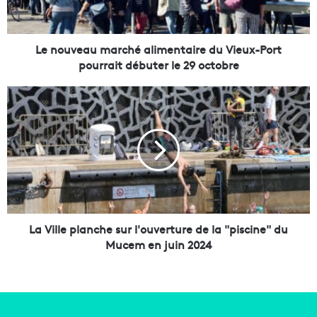
e
a
u
m
Le nouveau marché alimentaire du Vieux-Port
a
pourrait débuter le 29 octobre
r
c
L
h
a
é
V
a
i
l
l
i
l
m
e
e
p
n
l
t
a
La Ville planche sur l'ouverture de la "piscine" du
a
n
Mucem en juin 2024
i
c
r
h
e
e
d
s
u
u