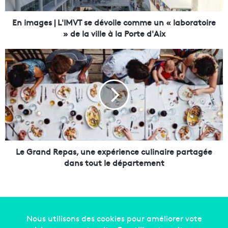
|
L
En images | L'IMVT se dévoile comme un « laboratoire
'
» de la ville à la Porte d'Aix
I
M
L
V
e
T
G
s
r
e
a
d
n
é
d
v
R
o
e
i
p
Le Grand Repas, une expérience culinaire partagée
l
a
dans tout le département
e
s
c
,
o
u
m
n
m
e
e
e
Copyright © 2014-2022
Made in Marseille
. Tous droits