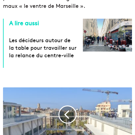
maux « le ventre de Marseille ».
A lire aussi
Les décideurs autour de
la table pour travailler sur
la relance du centre-ville
E
n
i
m
a
g
e
s