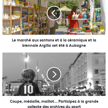
m
a
r
c
h
é
a
u
Le marché aux santons et à la céramique et la
x
biennale Argilla cet été à Aubagne
s
a
C
n
o
t
u
o
p
n
e
s
,
e
m
t
é
à
d
l
a
Coupe, médaille, maillot... Participez à la grande
a
i
collecte des archives du sport