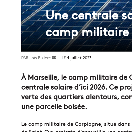
Une centrale so
camp militaire
Loïs Elziere
Envoyer
4 juillet 2023
un
courriel
À Marseille, le camp militaire de 
centrale solaire d’ici 2026. Ce pro
verte des quartiers alentours, c
une parcelle boisée.
Le camp militaire de Carpiagne, situé dans 
de Saint-Cyr, projette d’accueillir une cent