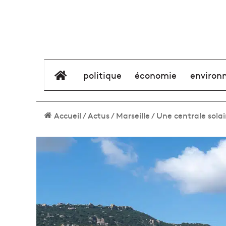
élément de menu
politique
économie
environ
Accueil
/
Actus
/
Marseille
/
Une centrale solai