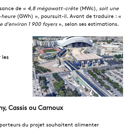
ssance de «
4,8 mégawatt-crête
(MWc),
soit une
-heure
(GWh) », poursuit-il. Avant de traduire : «
 d’environ 1 900 foyers
», selon ses estimations.
 les
ny, Cassis ou Carnoux
porteurs du projet souhaitent alimenter