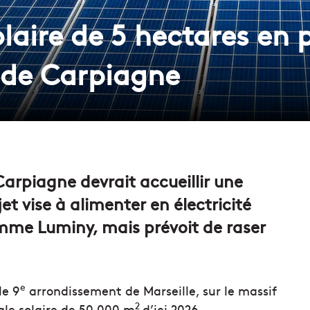
laire de 5 hectares en p
 de Carpiagne
Carpiagne devrait accueillir une
jet vise à alimenter en électricité
omme Luminy, mais prévoit de raser
e
le 9
arrondissement de Marseille, sur le massif
2
rale solaire de 50 000 m
d’ici 2026.