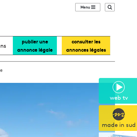
Sidebar (barre lat
Recherche
publier une
consulter les
ans
annonce légale
annonces légales
ne
web tv
made in sud