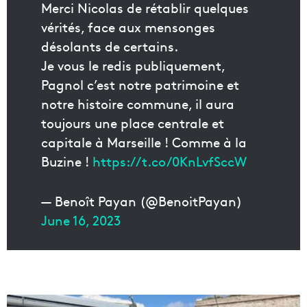
Merci Nicolas de rétablir quelques
vérités, face aux mensonges
désolants de certains.
Je vous le redis publiquement,
Pagnol c’est notre patrimoine et
notre histoire commune, il aura
toujours une place centrale et
capitale à Marseille ! Comme à la
Buzine !
https://t.co/0KnLvfSccW
— Benoît Payan (@BenoitPayan)
June 16, 2023
A