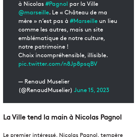
à Nicolas
#Pagnol
par la Ville
@marseille
. Le « Château de ma
mère » n’est pas à
#Marseille
un lieu
comme les autres, mais un site
emblématique de notre culture,
notre patrimoine !
Choix incompréhensible, illisible.
pic.twitter.com/n8Jp8psqBV
— Renaud Muselier
(@RenaudMuselier)
June 15, 2023
La Ville tend la main à Nicolas Pagnol
Le premier intéressé, Nicolas Pagnol, tempère