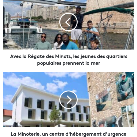
v
e
c
l
a
R
é
g
a
Avec la Régate des Minots, les jeunes des quartiers
t
populaires prennent la mer
e
d
L
e
a
s
M
M
i
i
n
n
o
o
t
t
e
s
r
,
i
La Minoterie, un centre d'hébergement d’urgence