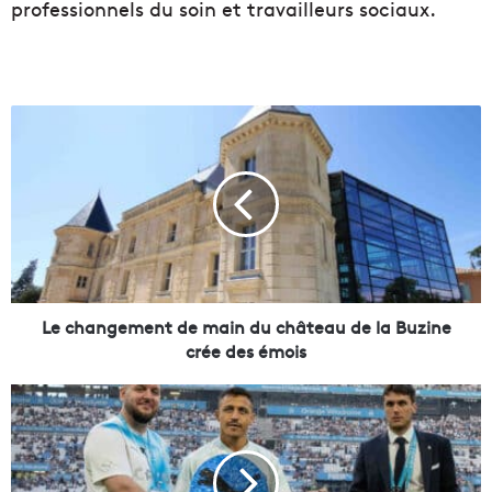
professionnels du soin et travailleurs sociaux.
L
e
c
h
a
n
g
e
m
e
Le changement de main du château de la Buzine
n
crée des émois
t
d
A
e
v
m
e
a
c
i
s