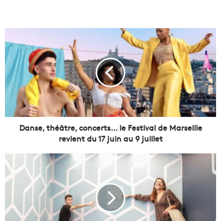
D
a
n
s
e
,
t
h
é
â
Danse, théâtre, concerts… le Festival de Marseille
t
revient du 17 juin au 9 juillet
r
e
V
,
i
c
d
o
é
n
o
c
|
e
V