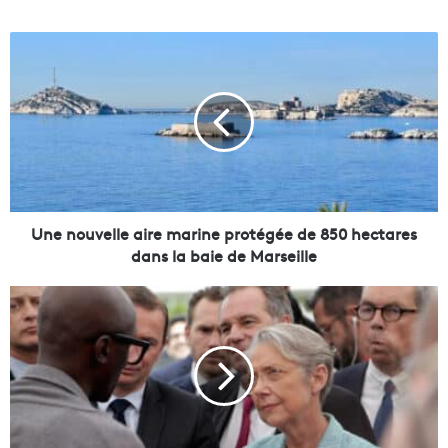
U
n
e
n
o
u
v
e
l
l
Une nouvelle aire marine protégée de 850 hectares
e
dans la baie de Marseille
a
i
À
r
S
e
a
m
l
a
o
r
n
i
-
n
d