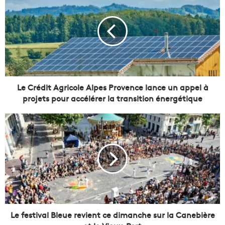
e
C
r
é
d
i
t
A
g
Le Crédit Agricole Alpes Provence lance un appel à
r
projets pour accélérer la transition énergétique
i
c
L
o
e
l
f
e
e
A
s
l
t
p
i
e
v
s
a
P
l
Le festival Bleue revient ce dimanche sur la Canebière
r
B