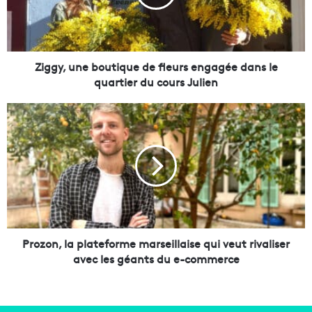
,
u
n
e
b
Ziggy, une boutique de fleurs engagée dans le
o
quartier du cours Julien
u
t
P
i
r
q
o
u
z
e
o
d
n
e
,
f
l
l
a
e
p
Prozon, la plateforme marseillaise qui veut rivaliser
u
l
avec les géants du e-commerce
r
a
s
t
e
e