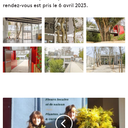
rendez-vous est pris le 6 avril 2023.
Z
i
g
g
y