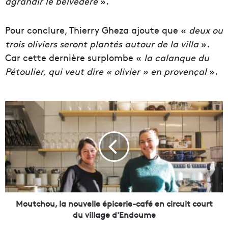
agrandir le belvédère
».
Pour conclure, Thierry Gheza ajoute que «
deux ou
trois oliviers seront plantés autour de la villa
».
Car cette dernière surplombe «
la calanque du
Pétoulier, qui veut dire « olivier » en provençal
».
M
o
u
t
c
h
o
u
,
l
Moutchou, la nouvelle épicerie-café en circuit court
a
du village d'Endoume
n