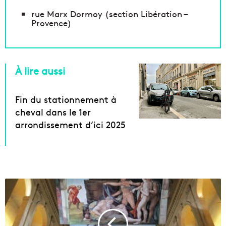
rue Marx Dormoy (section Libération –
Provence)
À lire aussi
Fin du stationnement à
cheval dans le 1er
arrondissement d’ici 2025
V
i
d
é