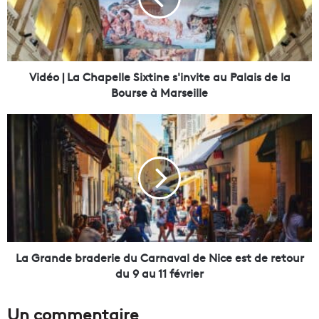
o
|
L
a
C
h
Vidéo | La Chapelle Sixtine s'invite au Palais de la
a
Bourse à Marseille
p
e
L
l
a
l
G
e
r
S
a
i
n
x
d
t
e
i
b
n
r
La Grande braderie du Carnaval de Nice est de retour
e
a
du 9 au 11 février
s
d
'
e
Un commentaire
i
r