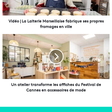
L
a
L
a
Vidéo | La Laiterie Marseillaise fabrique ses propres
i
fromages en ville
t
e
U
r
n
i
a
e
t
M
e
a
l
r
i
s
e
e
r
i
t
Un atelier transforme les affiches du Festival de
l
r
Cannes en accessoires de mode
l
a
a
n
i
s
s
f