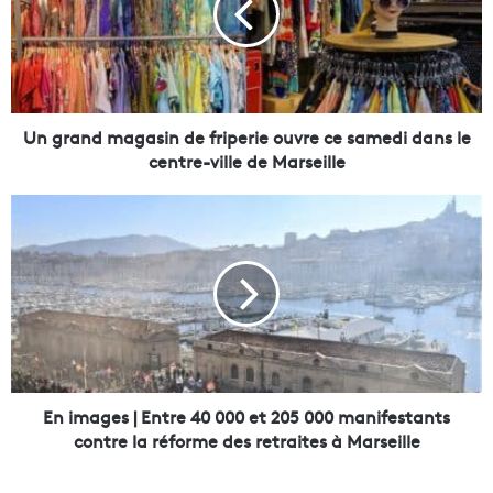
a
n
d
m
a
g
Un grand magasin de friperie ouvre ce samedi dans le
a
centre-ville de Marseille
s
i
E
n
n
d
i
e
m
f
a
r
g
i
e
p
s
e
|
r
E
En images | Entre 40 000 et 205 000 manifestants
i
n
contre la réforme des retraites à Marseille
e
t
o
r