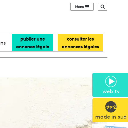
Sidebar (barre lat
Recherche
publier une
consulter les
ans
annonce légale
annonces légales
web tv
made in sud