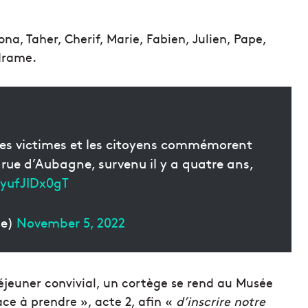
ona, Taher, Cherif, Marie, Fabien, Julien, Pape,
drame.
 des victimes et les citoyens commémorent
rue d’Aubagne, survenu il y a quatre ans,
/yufJIDx0gT
le)
November 5, 2022
jeuner convivial, un cortège se rend au Musée
lace à prendre », acte 2, afin «
d’inscrire notre