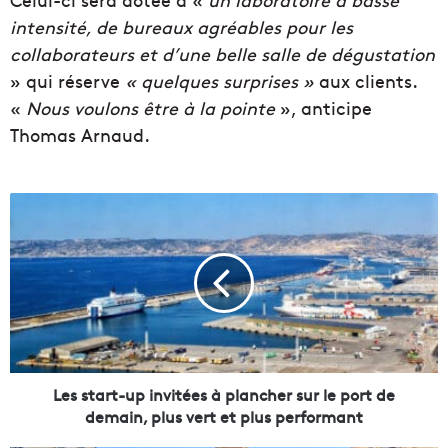
intensité, de bureaux agréables pour les
collaborateurs et d’une belle salle de dégustation
» qui réserve
« quelques surprises »
aux clients.
«
Nous voulons être à la pointe
», anticipe
Thomas Arnaud.
L
e
s
s
t
a
r
t
-
u
Les start-up invitées à plancher sur le port de
p
demain, plus vert et plus performant
i