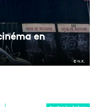
cinéma en
© N.K.