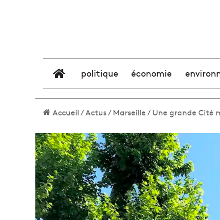
élément de menu
politique
économie
environ
Accueil
/
Actus
/
Marseille
/
Une grande Cité 