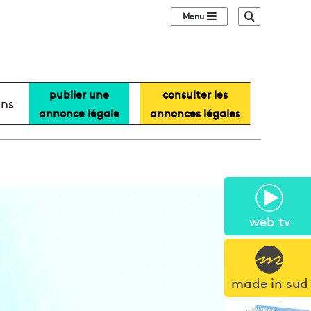
Sidebar (barre lat
Recherche
publier une
consulter les
ans
annonce légale
annonces légales
web tv
made in sud