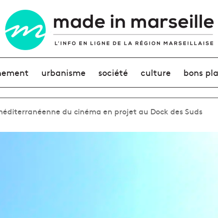
nement
urbanisme
société
culture
bons pl
méditerranéenne du cinéma en projet au Dock des Suds