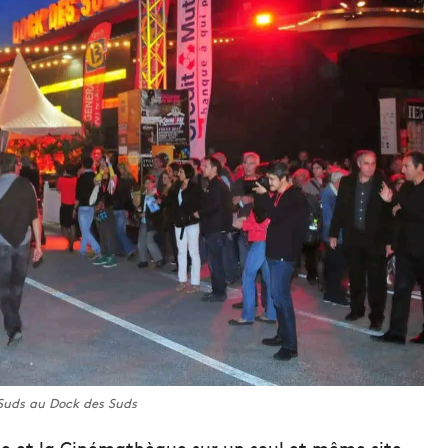
 Suds au Dock des Suds
ue et la Cinémathèque sur un seul et même site,