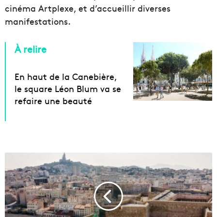
cinéma Artplexe, et d’accueillir diverses
manifestations.
À relire
En haut de la Canebière,
le square Léon Blum va se
refaire une beauté
L
a
C
i
t
é