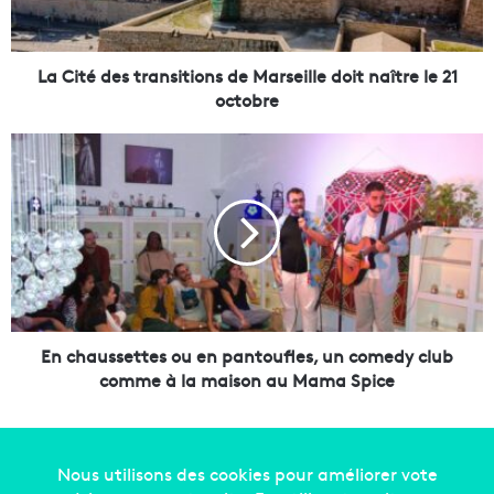
d
e
s
t
La Cité des transitions de Marseille doit naître le 21
r
octobre
a
n
E
s
n
i
c
t
h
i
a
o
u
n
s
s
s
d
e
e
t
En chaussettes ou en pantoufles, un comedy club
M
t
comme à la maison au Mama Spice
a
e
r
s
s
o
e
u
i
e