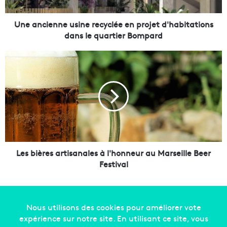
e
n
n
Une ancienne usine recyclée en projet d'habitations
e
dans le quartier Bompard
u
s
L
i
e
n
s
e
b
r
i
e
è
c
r
y
e
c
s
l
a
Les bières artisanales à l'honneur au Marseille Beer
é
r
Festival
e
t
e
i
n
s
p
a
r
n
o
a