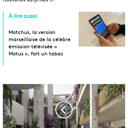
À lire aussi
Motchus, la version
marseillaise de la célèbre
émission télévisée «
Motus », fait un tabac
U
n
e
a
n
c
i