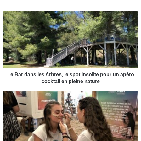
L
e
B
a
r
d
a
n
s
l
Le Bar dans les Arbres, le spot insolite pour un apéro
e
cocktail en pleine nature
s
A
V
r
i
b
d
r
é
e
o
s
|
,
L
l
'