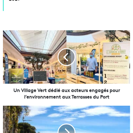
U
n
V
i
l
l
a
g
e
V
Un Village Vert dédié aux acteurs engagés pour
e
l’environnement aux Terrasses du Port
r
t
L
d
a
é
V
d
o
i