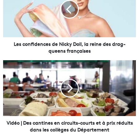
c
o
n
f
i
d
e
Les confidences de Nicky Doll, la reine des drag-
n
queens françaises
c
e
V
s
i
d
d
e
é
N
o
i
|
c
D
k
e
y
s
D
c
Vidéo | Des cantines en circuits-courts et à prix réduits
o
a
dans les collèges du Département
l
n