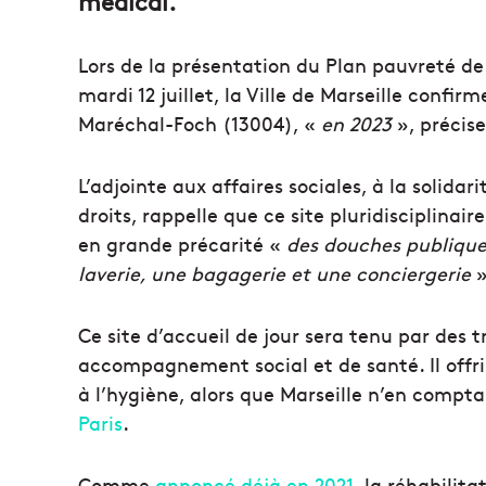
médical.
Lors de la présentation du Plan pauvreté de 1
mardi 12 juillet, la Ville de Marseille confi
Maréchal-Foch (13004), «
en 2023
», précis
L’adjointe aux affaires sociales, à la solidari
droits, rappelle que ce site pluridisciplinai
en grande précarité «
des douches publiques
laverie, une bagagerie et une conciergerie
»
Ce site d’accueil de jour sera tenu par des 
accompagnement social et de santé. Il offri
à l’hygiène, alors que Marseille n’en compt
Paris
.
Comme
annoncé déjà en 2021
, la réhabilit