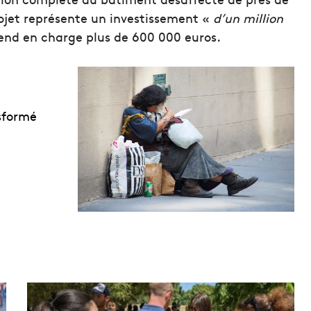
rojet représente un investissement «
d’un million
rend en charge plus de 600 000 euros.
sformé
T
o