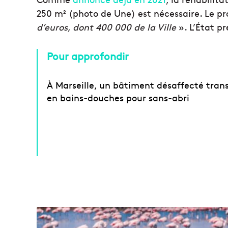
250 m² (photo de Une) est nécessaire. Le p
d’euros, dont 400 000 de la Ville
». L’État p
Pour approfondir
À Marseille, un bâtiment désaffecté tran
en bains-douches pour sans-abri
D
e