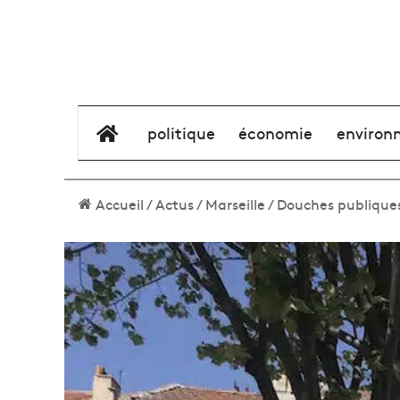
élément de menu
politique
économie
environ
Accueil
/
Actus
/
Marseille
/
Douches publiques 