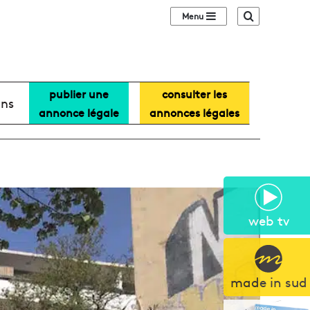
Sidebar (barre lat
Recherche
publier une
consulter les
ans
annonce légale
annonces légales
web tv
made in sud