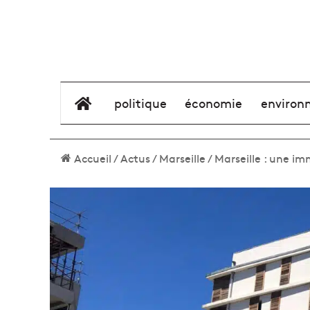
élément de menu
politique
économie
environ
Accueil
/
Actus
/
Marseille
/
Marseille : une i