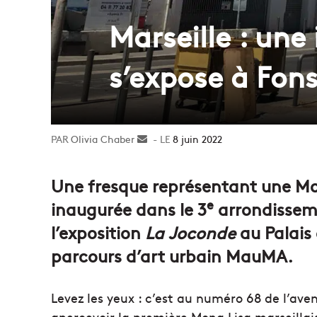
Marseille : un
s’expose à Fon
Olivia Chaber
Envoyer
8 juin 2022
un
courriel
Une fresque représentant une Mon
e
inaugurée dans le 3
arrondisseme
l’exposition
La Joconde
au Palais 
parcours d’art urbain MauMA.
Levez les yeux : c’est au numéro 68 de l’av
apercevoir la première Mona Lisa marseillai