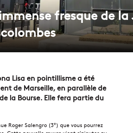
e immense fresque de la
scolombes
a Lisa en pointillisme a été
nt de Marseille, en parallèle de
de la Bourse. Elle fera partie du
e
enue Roger Salengro (3
) que vous pourrez
se. Cette nouvelle œuvre vient s’ajouter au