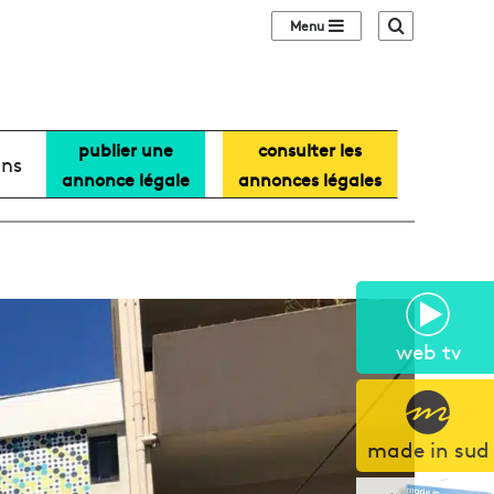
Sidebar (barre lat
Recherche
publier une
consulter les
ans
annonce légale
annonces légales
web tv
made in sud