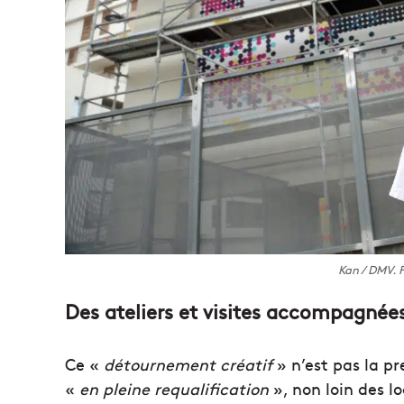
Kan / DMV. P
Des ateliers et visites accompagnée
Ce «
détournement créatif
» n’est pas la p
«
en pleine requalification
», non loin des l