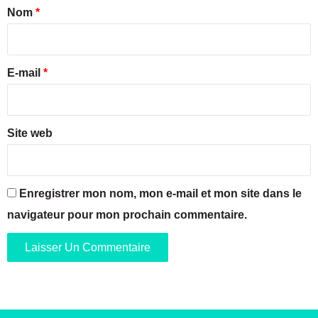
a
a
Nom
*
p
t
a
i
a
r
l
r
t
a
e
E-mail
*
i
n
r
s
*
p
o
o
u
u
Site web
v
r
r
l
i
a
r
L
Enregistrer mon nom, mon e-mail et mon site dans le
a
u
c
navigateur pour mon prochain commentaire.
n
e
e
t
é
t
é