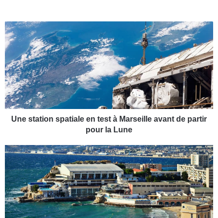
U
n
e
s
t
a
t
i
o
n
Une station spatiale en test à Marseille avant de partir
s
pour la Lune
p
a
L
t
e
i
m
a
u
l
s
e
é
e
e