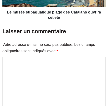
n
s
t
u
e
b
Le musée subaquatique plage des Catalans ouvrira
s
a
cet été
t
q
à
u
Laisser un commentaire
M
a
a
t
r
i
Votre adresse e-mail ne sera pas publiée.
Les champs
s
q
obligatoires sont indiqués avec
*
e
u
i
e
C
l
p
l
o
l
e
a
m
a
g
m
v
e
a
d
e
n
e
n
t
s
d
C
t
e