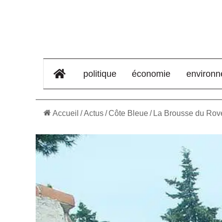
élément de menu
politique
économie
environ
Accueil
/
Actus
/
Côte Bleue
/
La Brousse du Rov