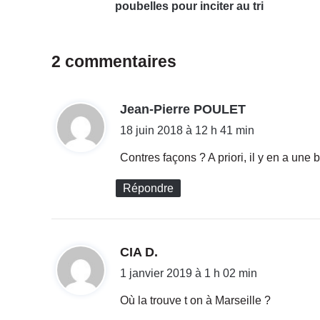
u
poubelles pour inciter au tri
r
s
s
2 commentaires
u
r
l
d
Jean-Pierre POULET
e
s
i
18 juin 2018 à 12 h 41 min
p
t
l
Contres façons ? A priori, il y en a une 
a
g
:
Répondre
e
s
à
l
d
CIA D.
a
i
1 janvier 2019 à 1 h 02 min
p
l
t
Où la trouve t on à Marseille ?
a
c