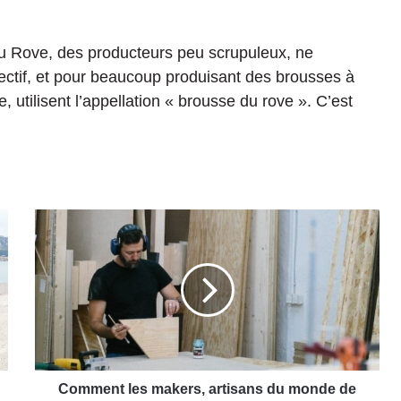
u Rove, des producteurs peu scrupuleux, ne
ctif, et pour beaucoup produisant des brousses à
 utilisent l’appellation « brousse du rove ». C’est
C
o
m
m
e
n
t
l
e
s
Comment les makers, artisans du monde de