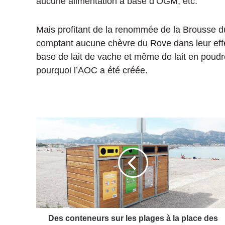
aucune alimentation à base d’OGM, etc.
Mais profitant de la renommée de la Brousse d
comptant aucune chèvre du Rove dans leur effe
base de lait de vache et même de lait en poudre,
pourquoi l’AOC a été créée.
D
e
s
c
o
n
t
e
n
e
Des conteneurs sur les plages à la place des