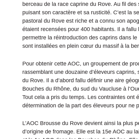
berceau de la race caprine du Rove. Au fil des 
puisant son caractère et sa rusticité. C’est la s
pastoral du Rove est riche et a connu son apo
étaient recensées pour 400 habitants. Il a fal
permettre la réintroduction des caprins dans l
sont installées en plein cœur du massif à la be
Pour obtenir cette AOC, un groupement de pro
rassemblant une douzaine d’éleveurs caprins, 
du Rove. Il a d’abord fallu définir une aire g
Bouches du Rhône, du sud du Vaucluse à l’Ouest 
Tout cela a pris du temps. Les contraintes ont 
détermination de la part des éleveurs pour ne 
L’AOC Brousse du Rove devient ainsi la plus p
d’origine de fromage. Elle est la 15e AOC au l