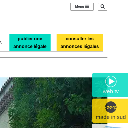
Sidebar (barre laté
Recherche
publier une
consulter les
s
annonce légale
annonces légales
web tv
made in sud