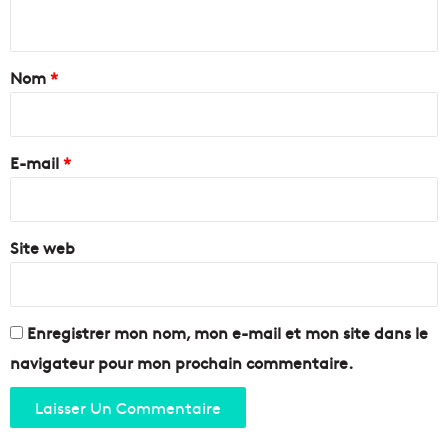
n
P
e
l
M
t
a
a
a
n
r
Nom
*
e
s
i
t
e
r
i
l
e
E-mail
*
l
*
e
Site web
Enregistrer mon nom, mon e-mail et mon site dans le
navigateur pour mon prochain commentaire.