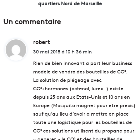
o
e
quartiers Nord de Marseille
n
s
l
t
Un commentaire
a
i
p
s
l
s
u
robert
d
e
s
n
i
30 mai 2018 à 10 h 36 min
i
t
t
n
l
Rien de bien innovant a part leur business
c
e
modèle de vendre des bouteilles de CO².
o
p
:
La solution de piégeage avec
n
a
t
r
CO²+hormones (octenol, lurex..) existe
o
c
depuis 25 ans aux Etats-Unis et 10 ans en
u
F
Europe (Mosquito magnet pour etre precis)
r
o
n
sauf qu’au lieu d’avoir a mettre en place
r
a
e
toute une logistique pour les bouteilles de
b
s
CO² ces solutions utilisent du propane pour
l
t
« generer » le CO² et des bouteilles de
e
a