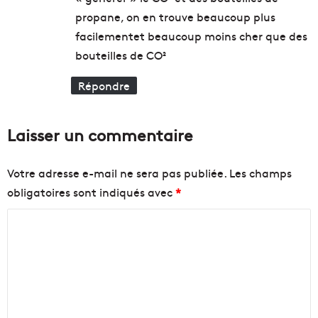
d
d
propane, on en trouve beaucoup plus
’
a
facilementet beaucoup moins cher que des
E
n
bouteilles de CO²
u
s
r
l
Répondre
o
e
p
s
e
q
Laisser un commentaire
s
u
e
a
l
r
Votre adresse e-mail ne sera pas publiée.
Les champs
o
t
obligatoires sont indiqués avec
*
n
i
l
e
C
e
r
L
s
o
o
N
m
n
o
e
r
m
l
d
e
y
d