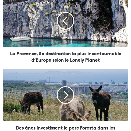
a
P
r
o
v
e
n
c
e
La Provence, 5e destination la plus incontournable
,
d’Europe selon le Lonely Planet
5
e
D
d
e
e
s
s
â
t
n
i
e
n
s
a
i
t
n
i
v
Des ânes investissent le parc Foresta dans les