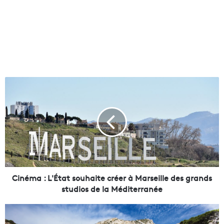
C
i
n
é
m
a
:
L
'
É
Cinéma : L'État souhaite créer à Marseille des grands
t
studios de la Méditerranée
a
t
C
s
o