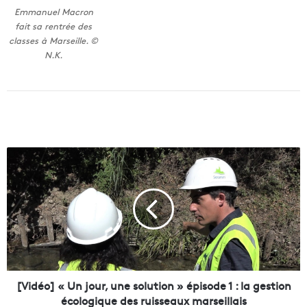
Emmanuel Macron
fait sa rentrée des
classes à Marseille. ©
N.K.
[
V
i
d
é
o
]
«
U
n
[Vidéo] « Un jour, une solution » épisode 1 : la gestion
j
écologique des ruisseaux marseillais