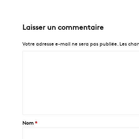
Laisser un commentaire
Votre adresse e-mail ne sera pas publiée.
Les cham
C
o
m
m
e
n
t
a
Nom
*
i