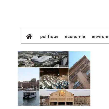
élément de menu
politique
économie
environ