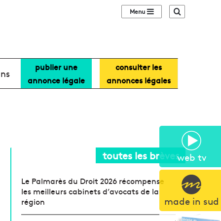
Sidebar (barre lat
Recherche
publier une
consulter les
ans
annonce légale
annonces légales
toutes les brèves
web tv
Le Palmarès du Droit 2026 récompense
les meilleurs cabinets d’avocats de la
made in sud
région