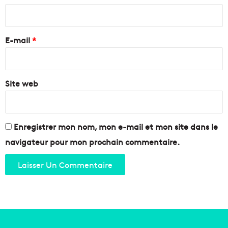
u
s
i
r
d
r
v
e
e
i
E-mail
*
f
l
e
*
l
n
e
o
!
Site web
u
i
l
a
u
Enregistrer mon nom, mon e-mail et mon site dans le
c
navigateur pour mon prochain commentaire.
a
v
i
a
r