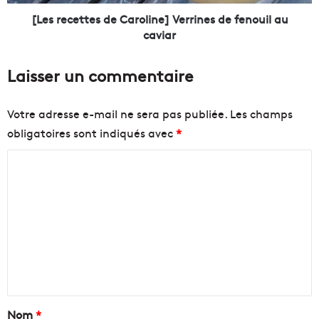
s
t
e
t
[Les recettes de Caroline] Verrines de fenouil au
m
e
caviar
a
s
i
d
Laisser un commentaire
n
e
e
C
s
a
Votre adresse e-mail ne sera pas publiée.
Les champs
e
r
obligatoires sont indiqués avec
*
b
o
o
l
C
u
i
g
n
o
e
e
m
n
]
m
t
V
p
e
e
o
r
n
u
r
r
i
t
l
n
a
Nom
*
e
e