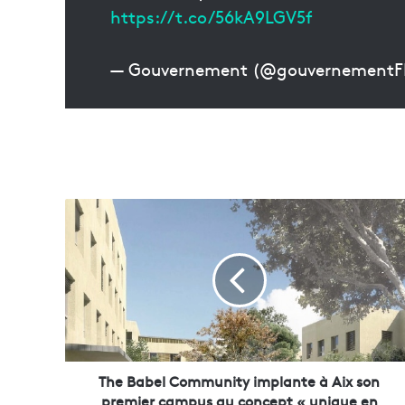
https://t.co/56kA9LGV5f
— Gouvernement (@gouvernement
T
h
e
B
a
b
e
l
C
o
The Babel Community implante à Aix son
m
premier campus au concept « unique en