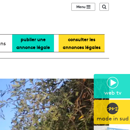
Sidebar (barre lat
Recherche
publier une
consulter les
ans
annonce légale
annonces légales
web tv
made in sud