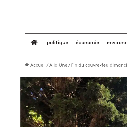
élément de menu
politique
économie
environ
Accueil
/
A la Une
/
Fin du couvre-feu dimanc