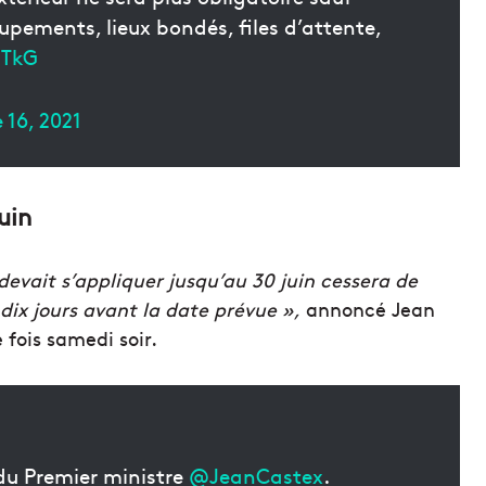
pements, lieux bondés, files d’attente,
gTkG
 16, 2021
uin
devait s’appliquer jusqu’au 30 juin cessera de
dix jours avant la date prévue »,
annoncé Jean
fois samedi soir.
du Premier ministre
@JeanCastex
.