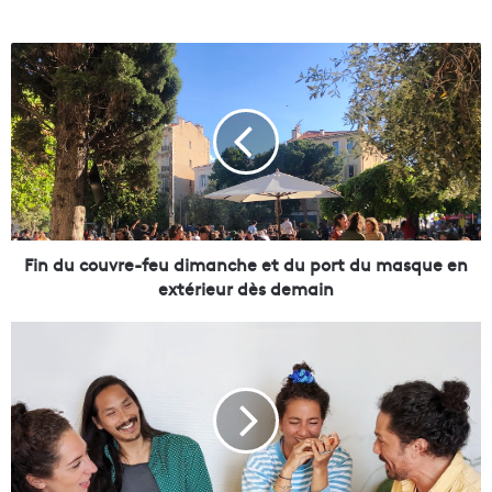
F
i
n
d
u
c
o
u
v
r
Fin du couvre-feu dimanche et du port du masque en
e
extérieur dès demain
-
f
A
e
v
u
e
d
c
i
C
m
a
a
r