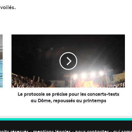
voilés.
L
e
p
r
o
t
o
c
o
l
Le protocole se précise pour les concerts-tests
e
au Dôme, repoussés au printemps
s
e
p
r
é
roits réservés -
mentions légales
-
nous contacter
-
qui som