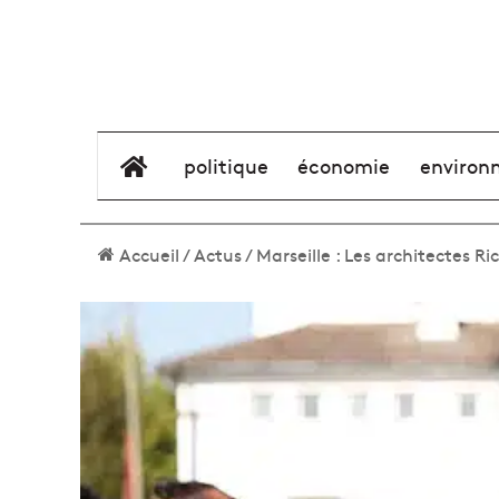
élément de menu
politique
économie
environ
Accueil
/
Actus
/
Marseille : Les architectes Ri