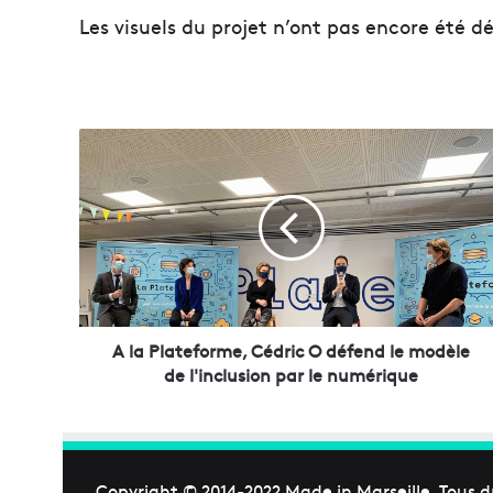
Les visuels du projet n’ont pas encore été dé
A
l
a
P
l
a
t
e
f
o
A la Plateforme, Cédric O défend le modèle
r
de l'inclusion par le numérique
m
e
,
C
é
Copyright © 2014-2022
Made in Marseille
. Tous d