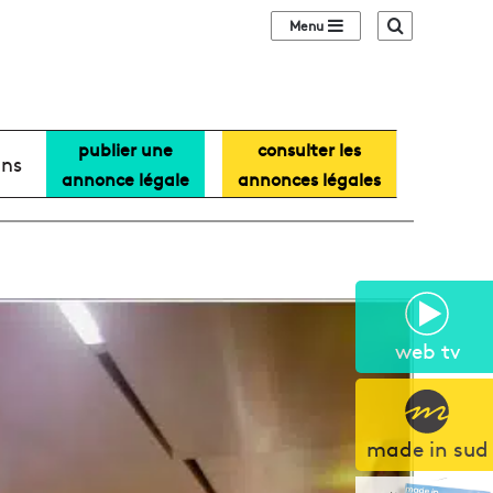
Sidebar (barre lat
Recherche
publier une
consulter les
ans
annonce légale
annonces légales
web tv
made in sud