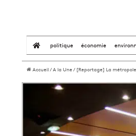
élément de menu
politique
économie
environ
Accueil
/
A la Une
/
[Reportage] La métropole 