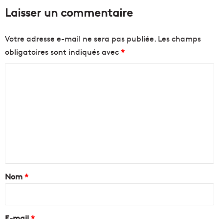
Laisser un commentaire
Votre adresse e-mail ne sera pas publiée.
Les champs
obligatoires sont indiqués avec
*
C
o
m
m
e
n
t
a
Nom
*
i
r
e
E-mail
*