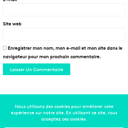
*
Site web
Enregistrer mon nom, mon e-mail et mon site dans le
navigateur pour mon prochain commentaire.
Copyright © 2014-2022
Made in Marseille
. Tous droits
réservés -
mentions légales
-
nous contacter
-
qui