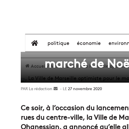
La Ville de Mar
élément de menu
politique
économie
environ
marché de Noël
Accueil
/
Actus
/
La Ville de Marseille optimis
La rédaction
Envoyer
27 novembre 2020
un
courriel
Ce soir, à l’occasion du lancemen
rues du centre-ville, la Ville de M
Ohanessian, a annoncé qu’elle all