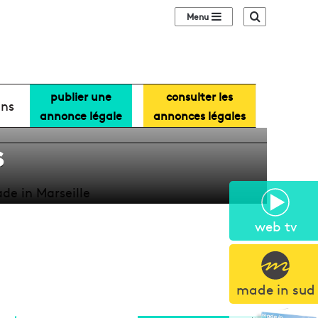
Sidebar (barre lat
Recherche
publier une
consulter les
 maintien du
ans
annonce légale
annonces légales
s
s
web tv
made in sud