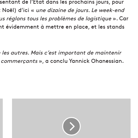
sentant de l’État dans les prochains jours, pour
 Noël) d’ici «
une dizaine de jours. Le week-end
us réglons tous les problèmes de logistique
». Car
nt évidemment à mettre en place, et les stands
es autres. Mais c’est important de maintenir
les commerçants
», a conclu Yannick Ohanessian.
L
e
s
m
a
r