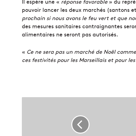
Il espère une «
réponse favorable
» du repré
pouvoir lancer les deux marchés (santons et
prochain si nous avons le feu vert et que no
des mesures sanitaires contraignantes sero
alimentaires ne seront pas autorisés.
«
Ce ne sera pas un marché de Noël comme l
ces festivités pour les Marseillais et pour 
M
a
r
s
e
i