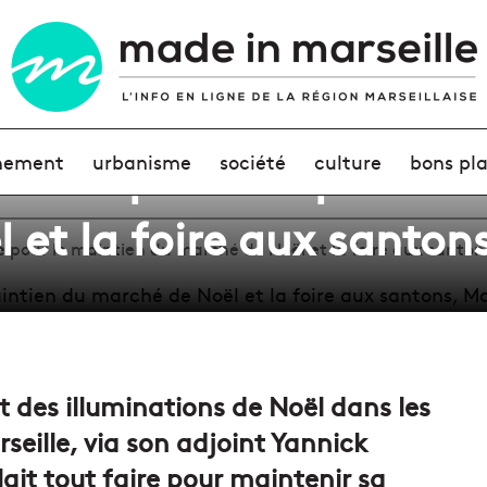
seille optimiste pour le
nement
urbanisme
société
culture
bons pl
 et la foire aux santon
te pour le maintien du marché de Noël et la foire aux santon
t des illuminations de Noël dans les
arseille, via son adjoint Yannick
ait tout faire pour maintenir sa