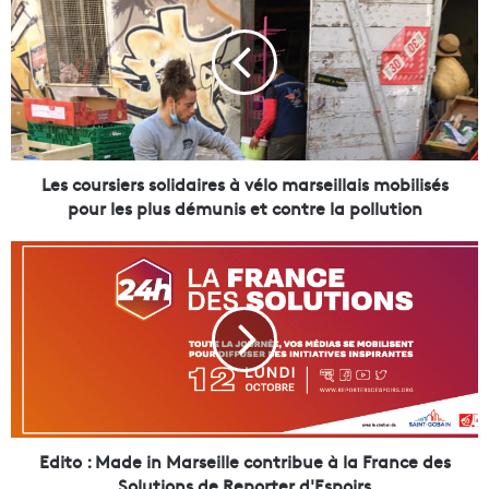
s
c
o
u
r
s
i
e
Les coursiers solidaires à vélo marseillais mobilisés
r
pour les plus démunis et contre la pollution
s
s
E
o
d
l
i
i
t
d
o
a
:
i
M
r
a
e
d
s
e
Edito : Made in Marseille contribue à la France des
à
i
Solutions de Reporter d'Espoirs