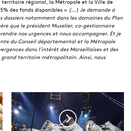
erritoire régional, la Métropole et la Ville de
3,5% des fonds disponibles »
(…) Je demande à
des dossiers notamment dans les domaines du Plan
père que le président Muselier, co-gestionnaire
prendre nos urgences et nous accompagner. Et je
ente du Conseil départemental et la Métropole
rgences dans l’intérêt des Marseillaises et des
 grand territoire métropolitain. Ainsi, nous
L
a
V
i
l
l