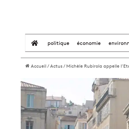
élément de menu
politique
économie
environ
Accueil
/
Actus
/
Michèle Rubirola appelle l’Eta