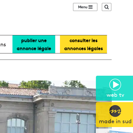
Sidebar (barre lat
Recherche
publier une
consulter les
ans
annonce légale
annonces légales
web tv
made in sud