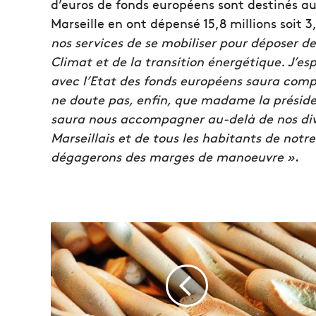
d’euros de fonds européens sont destinés au t
Marseille en ont dépensé 15,8 millions soit 
nos services de se mobiliser pour déposer 
Climat et de la transition énergétique. J’es
avec l’Etat des fonds européens saura com
ne doute pas, enfin, que madame la présid
saura nous accompagner au-delà de nos dive
Marseillais et de tous les habitants de notre
dégagerons des marges de manoeuvre »
.
N
o
s
b
o
n