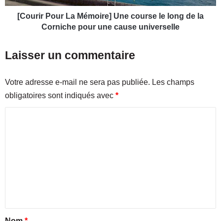
i
o
l
u
[Courir Pour La Mémoire] Une course le long de la
l
r
Corniche pour une cause universelle
e
L
n
a
Laisser un commentaire
o
M
u
é
v
m
Votre adresse e-mail ne sera pas publiée.
Les champs
e
o
obligatoires sont indiqués avec
*
l
i
l
r
C
e
e
c
o
]
a
U
m
p
n
m
i
e
t
c
e
a
o
n
l
u
e
r
t
d
s
a
Nom
*