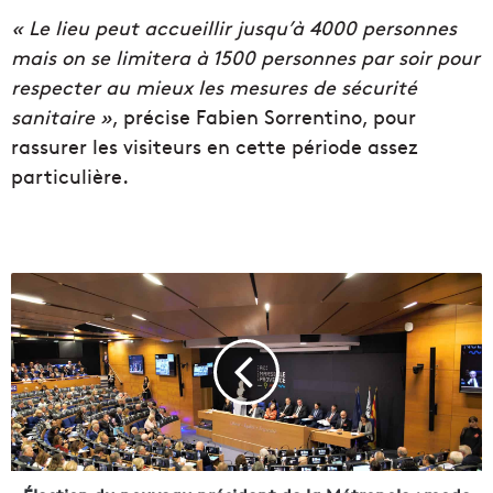
« Le lieu peut accueillir jusqu’à 4000 personnes
mais on se limitera à 1500 personnes par soir pour
respecter au mieux les mesures de sécurité
sanitaire »
, précise Fabien Sorrentino, pour
rassurer les visiteurs en cette période assez
particulière.
É
l
e
c
t
i
o
n
d
u