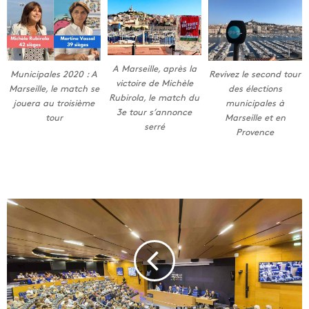
A Marseille, après la
Revivez le second tour
Municipales 2020 : A
victoire de Michèle
des élections
Marseille, le match se
Rubirola, le match du
municipales à
jouera au troisième
3e tour s’annonce
Marseille et en
tour
serré
Provence
A
M
a
r
s
e
i
l