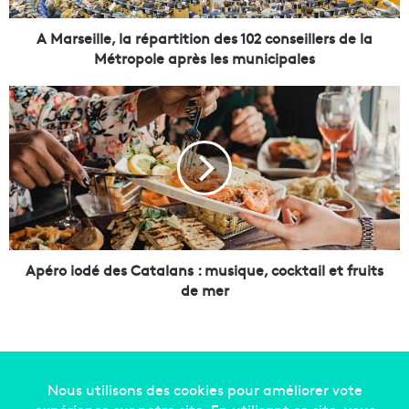
l
e
A Marseille, la répartition des 102 conseillers de la
,
Métropole après les municipales
l
a
A
r
p
é
é
p
r
a
o
r
i
t
o
i
d
t
é
i
d
Apéro iodé des Catalans : musique, cocktail et fruits
o
e
de mer
n
s
d
C
e
a
s
t
1
a
0
l
Copyright © 2014-2022
Made in Marseille
. Tous droits