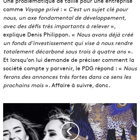
Une problématique de taille pour une entreprise
comme
Voyage privé
: «
C’est un sujet clé pour
nous, un axe fondamental de développement,
avec des défis très importants à relever
»,
explique Denis Philippon. «
Nous avons déjà créé
un fonds d’investissement qui vise à nous rendre
totalement décarboné sous trois à quatre ans
».
Et lorsqu’on lui demande de préciser comment la
société compte y parvenir, le PDG répond : «
Nous
ferons des annonces très fortes dans ce sens les
prochains mois
». Affaire à suivre, donc.
B
a
c
k
T
o