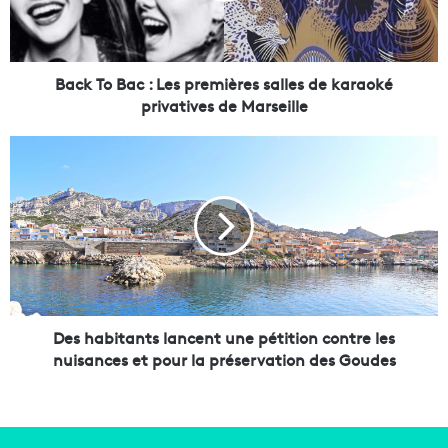
B
a
c
:
Back To Bac : Les premières salles de karaoké
L
privatives de Marseille
e
s
D
p
e
r
s
e
h
m
a
i
b
è
i
r
t
e
a
s
n
Des habitants lancent une pétition contre les
s
t
nuisances et pour la préservation des Goudes
a
s
l
l
l
a
e
n