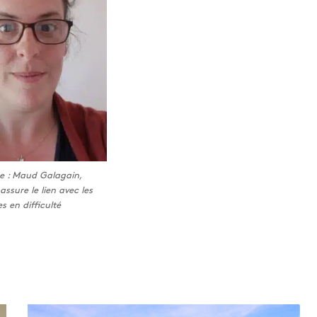
e : Maud Galagain,
assure le lien avec les
es en difficulté
G