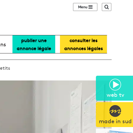
Sidebar (barre lat
Recherche
publier une
consulter les
ans
annonce légale
annonces légales
etits
web tv
made in sud