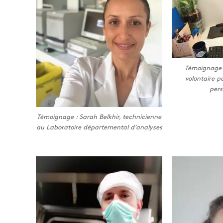
Témoignage 
volontaire p
per
Témoignage : Sarah Belkhir, technicienne
au Laboratoire départemental d’analyses