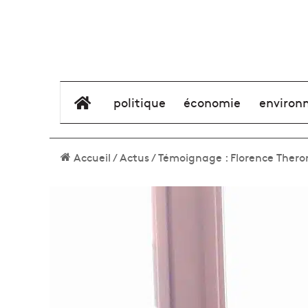
élément de menu
politique
économie
environ
Accueil
/
Actus
/
Témoignage : Florence Theron