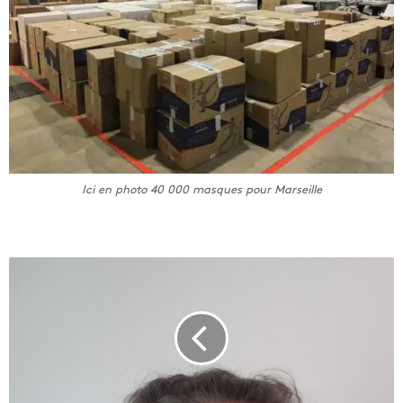
Ici en photo 40 000 masques pour Marseille
T
é
m
o
i
g
n
a