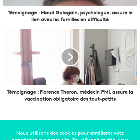
g
e
Témoignage : Maud Galagain, psychologue, assure le
:
lien avec les familles en difficulté
M
a
T
u
é
d
m
G
o
a
i
l
g
a
n
g
a
a
g
i
e
Témoignage : Florence Theron, médecin PMI, assure la
n
:
vaccination obligatoire des tout-petits
,
F
p
l
s
o
y
r
c
e
h
n
Copyright © 2014-2022
Made in Marseille
. Tous droits