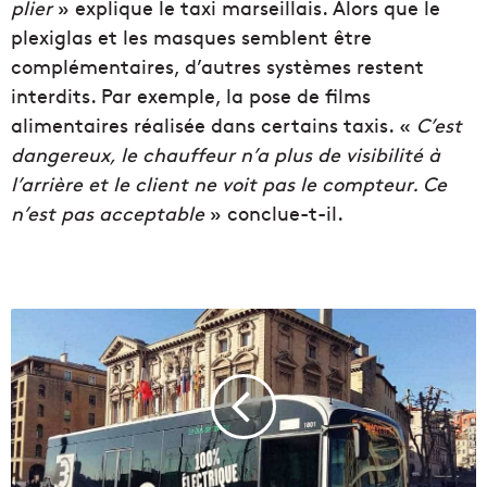
plier
» explique le taxi marseillais. Alors que le
plexiglas et les masques semblent être
complémentaires, d’autres systèmes restent
interdits. Par exemple, la pose de films
alimentaires réalisée dans certains taxis. «
C’est
dangereux, le chauffeur n’a plus de visibilité à
l’arrière et le client ne voit pas le compteur. Ce
n’est pas acceptable
» conclue-t-il.
L
a
R
T
M
v
a
t