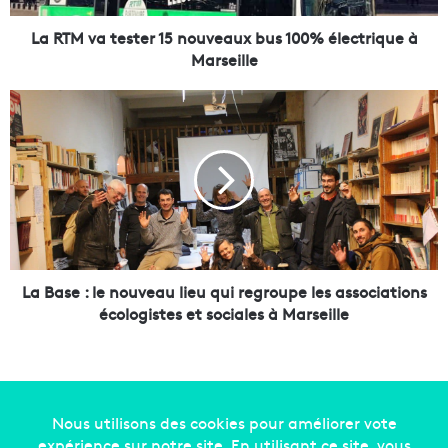
e
s
La RTM va tester 15 nouveaux bus 100% électrique à
t
Marseille
e
r
L
1
a
5
B
n
a
o
s
u
e
v
:
e
l
a
e
u
n
La Base : le nouveau lieu qui regroupe les associations
x
o
écologistes et sociales à Marseille
b
u
u
v
s
e
1
a
0
u
0
l
Copyright © 2014-2022
Made in Marseille
. Tous droits