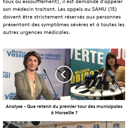
toux ou essoufflement), il est demandé d’appeler
son médecin traitant. Les appels au SAMU (15)
doivent être strictement réservés aux personnes
présentant des symptômes sévères et à toutes les
autres urgences médicales.
A
n
a
l
y
s
e
-
Q
u
Analyse - Que retenir du premier tour des municipales
e
à Marseille ?
r
e
"