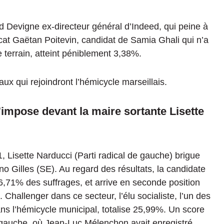
d Devigne ex-directeur général d’Indeed, qui peine à
at Gaëtan Poitevin, candidat de Samia Ghali qui n’a
errain, atteint péniblement
3,38%
.
ux qui rejoindront l’hémicycle marseillais.
impose devant la maire sortante Lisette
1, Lisette Narducci
(Parti radical de gauche)
brigue
no Gilles
(SE)
.
Au regard des résultats, la candidate
6,71%
des suffrages, et arrive en seconde position
.
Challenger dans ce secteur, l’élu
socialiste,
l’un des
 l’hémicycle municipal, totalise
25,99%
.
Un score
 gauche, où Jean-Luc Mélenchon avait enregistré