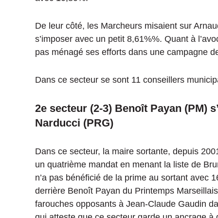
De leur côté, les Marcheurs misaient sur Arnau
s’imposer avec un petit 8,61%%.
Quant à l’avoc
pas ménagé ses efforts dans
une
campagne de t
Dans ce secteur se sont 11 conseillers municipa
2e secteur
(
2-3
)
Benoît Payan
(PM)
s’
Narducci
(
PRG
)
Dans ce secteur, la maire sortante, depuis 200
un quatrième mandat en menant la liste de Bru
n’a pas bénéficié de la prime au sortant avec
1
derrière Benoît Payan du Printemps Marseillais
farouches opposants à Jean-Claude Gaudin dans
qui atteste que ce secteur garde un ancrage à