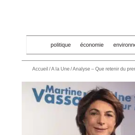
élément de menu
politique
économie
environ
Accueil
/
A la Une
/
Analyse – Que retenir du pre