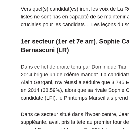
Vers quel
(s)
candidat
(es)
iront les voix de La
listes ne sont pas en capacité de se maintenir 
cruciales pour les candidats… Les leçons du scr
1er secteur
(1er et 7e
arr
)
.
Sophie C
Bernasconi
(
LR
)
Dans ce fief de droite tenu par Dominique Tian
2014 brigue un deuxième mandat.
La candida
Alain Gargani, n’a réussi à séduire que 3 745 M
en 2014
(
38,59%
)
, alors que sa rivale Sophie
candidate
(
LFI
), le
Printemps Marseillais prend l
Dans ce secteur situé dans l’hyper-centre, Jea
suppléante, avait pris la tête au premier tour d