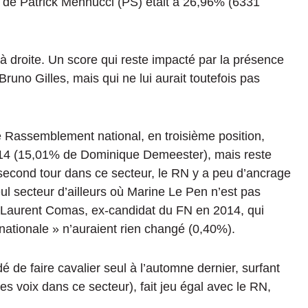
 de Patrick Mennucci
(PS)
était à
26,96%
(
6331
à droite.
Un score qui reste impacté par la présence
Bruno Gilles, mais qui ne lui aurait toutefois pas
le Rassemblement national, en troisième position,
014
(
15,01%
de Dominique Demeester)
, mais reste
 second tour dans ce secteur, le RN y a peu d’ancrage
eul secteur d’ailleurs où Marine Le Pen n’est pas
Laurent Comas, ex-candidat du FN en 2014, qui
e nationale » n’auraient rien changé
(
0,40%
)
.
é de faire cavalier seul à l’automne dernier, surfant
es voix dans ce secteur),
fait jeu égal avec le RN,