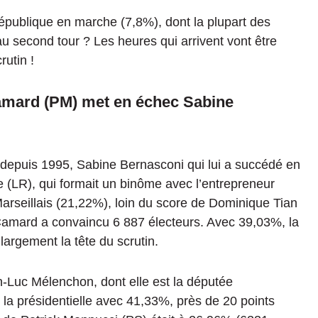
 République en marche
(
7,8%
)
, dont la plupart des
au second tour ?
Les heures qui arrivent vont être
utin !
amard
(PM)
met en échec Sabine
 depuis 1995, Sabine Bernasconi qui lui a succédé en
te
(
LR
),
qui formait un binôme avec l’entrepreneur
arseillais
(
21,22%
)
, loin du score de Dominique Tian
 Camard a convaincu 6 887 électeurs.
Avec
39,03%
, la
argement la tête du scrutin.
n-Luc Mélenchon, dont elle est la députée
e la présidentielle avec
41,33%
, près de 20 points