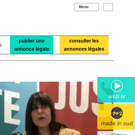
Sidebar (barre laté
Recherche
publier une
consulter les
s
annonce légale
annonces légales
web tv
made in sud