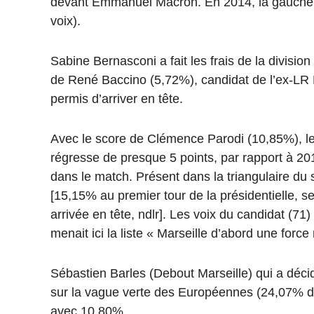
devant Emmanuel Macron.
En 2014, la gauche
voix)
.
Sabine Bernasconi a fait les frais de la division 
de René Baccino
(
5,72%
)
, candidat de l’ex-LR 
permis d’arriver en tête.
Avec le score de Clémence Parodi
(
10,85%
)
, 
régresse de presque 5 points, par rapport à 2
dans le match.
Présent dans la triangulaire du
[
15,15%
au premier tour de la présidentielle, s
arrivée en tête,
ndlr
]
.
Les voix du candidat
(71)
menait ici la liste « Marseille d’abord une forc
Sébastien Barles
(
Debout
Marseille)
qui a décid
sur la vague verte des Européennes
(
24,07%
d
avec
10,80%
.