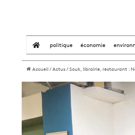
élément de menu
politique
économie
environ
Accueil
/
Actus
/
Souk, librairie, restaurant :