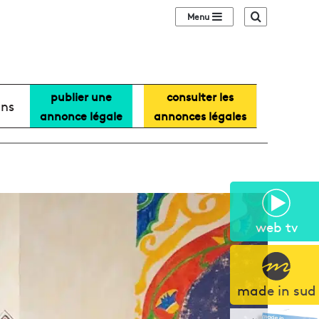
Sidebar (barre lat
Recherche
publier une
consulter les
ans
annonce légale
annonces légales
web tv
made in sud